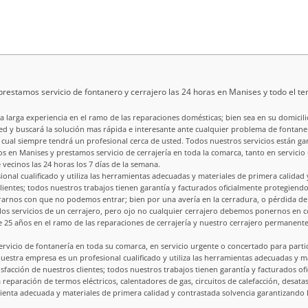
restamos servicio de fontanero y cerrajero las 24 horas en Manises y todo el te
na larga experiencia en el ramo de las reparaciones domésticas; bien sea en su domic
ed y buscará la solución mas rápida e interesante ante cualquier problema de fontane
 cual siempre tendrá un profesional cerca de usted. Todos nuestros servicios están gar
en Manises y prestamos servicio de cerrajería en toda la comarca, tanto en servicio 
vecinos las 24 horas los 7 días de la semana.
ional cualificado y utiliza las herramientas adecuadas y materiales de primera calidad
 clientes; todos nuestros trabajos tienen garantía y facturados oficialmente protegi
trarnos con que no podemos entrar; bien por una avería en la cerradura, o pérdida de
los servicios de un cerrajero, pero ojo no cualquier cerrajero debemos ponernos en 
e 25 años en el ramo de las reparaciones de cerrajería y nuestro cerrajero permanente 
vicio de fontanería en toda su comarca, en servicio urgente o concertado para parti
 nuestra empresa es un profesional cualificado y utiliza las herramientas adecuadas y m
tisfacción de nuestros clientes; todos nuestros trabajos tienen garantía y facturados
 reparación de termos eléctricos, calentadores de gas, circuitos de calefacción, desatas
mienta adecuada y materiales de primera calidad y contrastada solvencia garantizando la