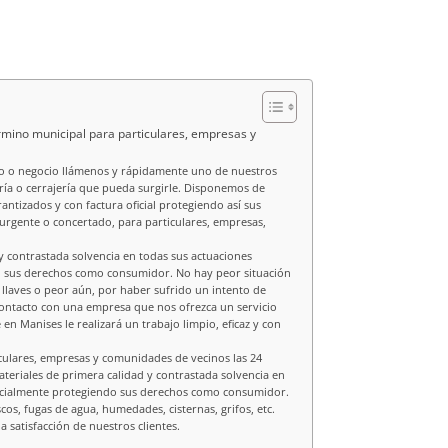
rmino municipal para particulares, empresas y
ilio o negocio llámenos y rápidamente uno de nuestros
ría o cerrajería que pueda surgirle. Disponemos de
antizados y con factura oficial protegiendo así sus
urgente o concertado, para particulares, empresas,
 y contrastada solvencia en todas sus actuaciones
endo sus derechos como consumidor. No hay peor situación
 llaves o peor aún, por haber sufrido un intento de
contacto con una empresa que nos ofrezca un servicio
en Manises le realizará un trabajo limpio, eficaz y con
culares, empresas y comunidades de vecinos las 24
ateriales de primera calidad y contrastada solvencia en
 oficialmente protegiendo sus derechos como consumidor.
cos, fugas de agua, humedades, cisternas, grifos, etc.
 satisfacción de nuestros clientes.