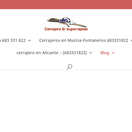
a 683 331 822
Cerrajeros en Murcia-Fontaneros 683331822
cerrajero en Alicante – [683331822]
Blog