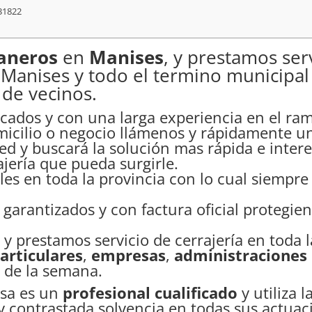
31822
taneros
en
Manises
, y prestamos ser
Manises
y todo el termino municipal 
de vecinos.
icados y con una larga experiencia en el ra
micilio o negocio llámenos y rápidamente u
ed y buscará la solución mas rápida e inter
jería que pueda surgirle.
s en toda la provincia con lo cual siempre 
 garantizados y con factura oficial protegi
s
y prestamos servicio de cerrajería en toda
articulares
,
empresas
,
administraciones 
s de la semana.
sa es un
profesional cualificado
y utiliza 
y contrastada solvencia en todas sus actuac