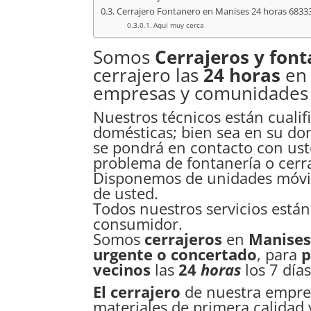
Cerrajero Fontanero en Manises 24 horas 6833
Aqui muy cerca
Somos
Cerrajeros y fon
cerrajero las
24 horas
en 
empresas y comunidades 
Nuestros técnicos están cualif
domésticas; bien sea en su do
se pondrá en contacto con ust
problema de fontanería o cerra
Disponemos de unidades móvile
de usted.
Todos nuestros servicios están
consumidor.
Somos
cerrajeros
en
Manise
urgente o concertado
, para
p
vecinos
las
24
horas
los 7 día
El cerrajero
de nuestra empre
materiales de primera calidad 