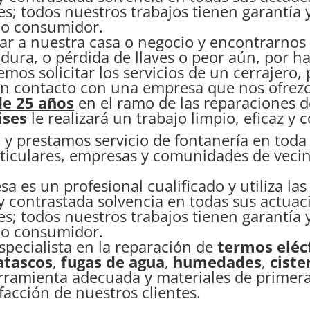
tes; todos nuestros trabajos tienen garantía 
mo consumidor.
gar a nuestra casa o negocio y encontrarno
adura, o pérdida de llaves o peor aún, por h
os solicitar los servicios de un cerrajero, 
n contacto con una empresa que nos ofrez
de 25 años
en el ramo de las reparaciones d
ises
le realizará un trabajo limpio, eficaz y 
s
y prestamos servicio de fontanería en toda
ticulares, empresas y comunidades de vecino
a es un profesional cualificado y utiliza l
y contrastada solvencia en todas sus actuac
tes; todos nuestros trabajos tienen garantía 
mo consumidor.
specialista en la reparación de
termos eléc
atascos
,
fugas de agua
,
humedades
,
ciste
erramienta adecuada y materiales de primera
facción de nuestros clientes.