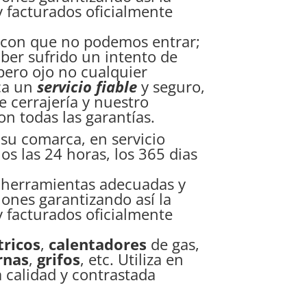
y facturados oficialmente
s con que no podemos entrar;
aber sufrido un intento de
pero ojo no cualquier
ca un
servicio fiable
y seguro,
e cerrajería y nuestro
con todas las garantías.
 su comarca, en servicio
s las 24 horas, los 365 dias
as herramientas adecuadas y
iones garantizando así la
y facturados oficialmente
tricos
,
calentadores
de gas,
rnas
,
grifos
, etc. Utiliza en
 calidad y contrastada