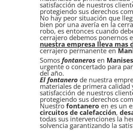
satisfacción de nuestros clien
protegiendo sus derechos co
No hay peor situación que lle
bien por una avería en la cerr
robo, es entonces cuando debem
cerrajero debemos ponernos e
nuestra empresa lleva mas 
cerrajero permanente en
Man
Somos
fontaneros
en
Manise
urgente o concertado para par
del año.
El fontanero
de nuestra empres
materiales de primera calidad 
satisfacción de nuestros clien
protegiendo sus derechos co
Nuestro
fontanero
en es un e
circuitos de calefacción
,
des
todas sus intervenciones la h
solvencia garantizando la satis