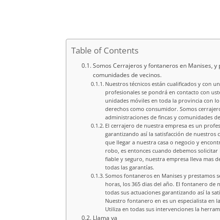
Table of Contents
Somos Cerrajeros y fontaneros en Manises, y p
comunidades de vecinos.
Nuestros técnicos están cualificados y con u
profesionales se pondrá en contacto con ust
unidades móviles en toda la provincia con lo
derechos como consumidor. Somos cerrajeros 
administraciones de fincas y comunidades de 
El cerrajero de nuestra empresa es un profes
garantizando así la satisfacción de nuestros
que llegar a nuestra casa o negocio y encon
robo, es entonces cuando debemos solicitar 
fiable y seguro, nuestra empresa lleva mas d
todas las garantías.
Somos fontaneros en Manises y prestamos ser
horas, los 365 dias del año. El fontanero de
todas sus actuaciones garantizando así la sa
Nuestro fontanero en es un especialista en la
Utiliza en todas sus intervenciones la herra
Llama ya