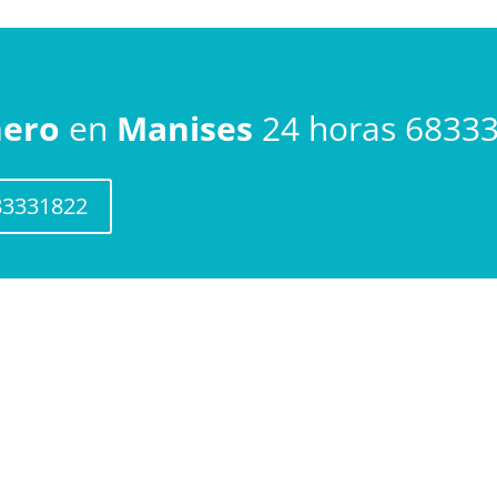
nero
en
Manises
24 horas 6833
683331822