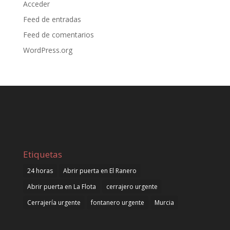
Acceder
Feed de entradas
Feed de comentarios
WordPress.org
Etiquetas
24 horas
Abrir puerta en El Ranero
Abrir puerta en La Flota
cerrajero urgente
Cerrajería urgente
fontanero urgente
Murcia